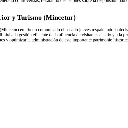
enerado controversias, desatando discusiones sobre la responsabilidad de
rior y Turismo (Mincetur)
(Mincetur) emitió un comunicado el pasado jueves respaldando la decisió
irá a la gestión eficiente de la afluencia de visitantes al sitio y a la 
es y optimizar la administración de este importante patrimonio histórico,