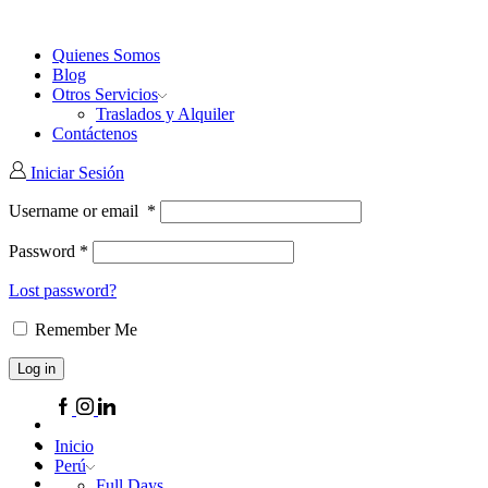
Quienes Somos
Blog
Otros Servicios
Traslados y Alquiler
Contáctenos
Iniciar Sesión
Username or email
*
Password
*
Lost password?
Remember Me
Log in
Facebook
Instagram
Linkedin
Inicio
Perú
Full Days