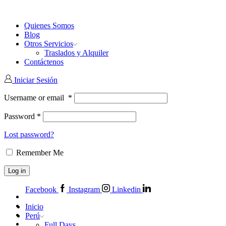
Quienes Somos
Blog
Otros Servicios
Traslados y Alquiler
Contáctenos
Iniciar Sesión
Username or email
*
Password
*
Lost password?
Remember Me
Log in
Facebook
Instagram
Linkedin
Inicio
Perú
Full Days