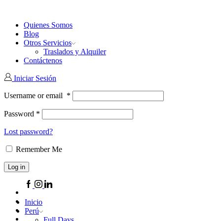
Quienes Somos
Blog
Otros Servicios
Traslados y Alquiler
Contáctenos
Iniciar Sesión
Username or email
*
Password
*
Lost password?
Remember Me
Log in
Facebook
Instagram
Linkedin
Inicio
Perú
Full Days