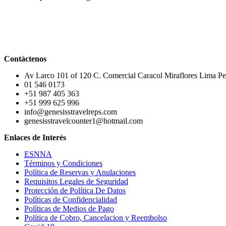
Contáctenos
Av Larco 101 of 120 C. Comercial Caracol Miraflores Lima Pe
01 546 0173
+51 987 405 363
+51 999 625 996
info@genesisstravelreps.com
genesisstravelcounter1@hotmail.com
Enlaces de Interés
ESNNA
Términos y Condiciones
Política de Reservas y Anulaciones
Requisitos Legales de Seguridad
Protección de Política De Datos
Políticas de Confidencialidad
Políticas de Medios de Pago
Política de Cobro, Cancelacion y Reembolso