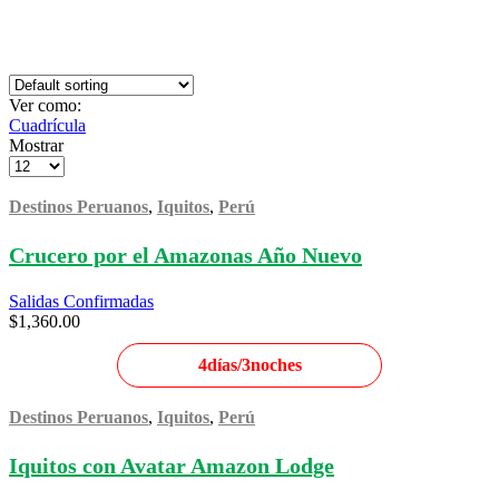
Ver como:
Cuadrícula
Mostrar
Products
per
page
Destinos Peruanos
,
Iquitos
,
Perú
Crucero por el Amazonas Año Nuevo
Salidas Confirmadas
$
1,360.00
4días/3noches
Destinos Peruanos
,
Iquitos
,
Perú
Iquitos con Avatar Amazon Lodge