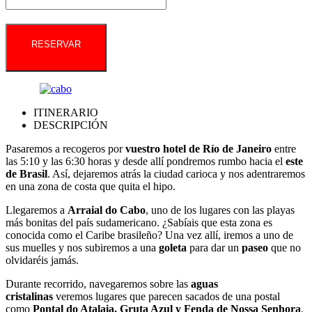
RESERVAR
ITINERARIO
DESCRIPCIÓN
Pasaremos a recogeros por
vuestro hotel
de Río de Janeiro
entre
las 5:10 y las 6:30 horas y desde allí pondremos rumbo hacia el
este
de Brasil
. Así, dejaremos atrás la ciudad carioca y nos adentraremos
en una zona de costa que quita el hipo.
Llegaremos a
Arraial do Cabo
, uno de los lugares con las playas
más bonitas del país sudamericano. ¿Sabíais que esta zona es
conocida como el Caribe brasileño? Una vez allí, iremos a uno de
sus muelles y nos subiremos a una
goleta
para dar un
paseo
que no
olvidaréis jamás.
Durante recorrido, navegaremos sobre las
aguas
cristalinas
veremos lugares que parecen sacados de una postal
como
Pontal do Atalaia, Gruta Azul y Fenda de Nossa Senhora
.