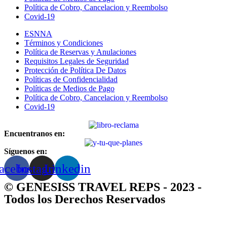
Política de Cobro, Cancelacion y Reembolso
Covid-19
ESNNA
Términos y Condiciones
Política de Reservas y Anulaciones
Requisitos Legales de Seguridad
Protección de Política De Datos
Políticas de Confidencialidad
Políticas de Medios de Pago
Política de Cobro, Cancelacion y Reembolso
Covid-19
Encuentranos en:
Síguenos en:
acebook
Instagram
Linkedin
© GENESISS TRAVEL REPS - 2023 -
Todos los Derechos Reservados