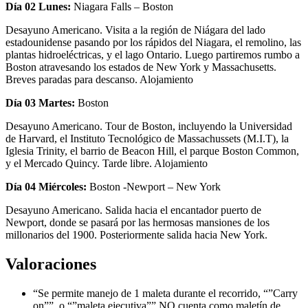
Día 02 Lunes:
Niagara Falls – Boston
Desayuno Americano. Visita a la región de Niágara del lado
estadounidense pasando por los rápidos del Niagara, el remolino, las
plantas hidroeléctricas, y el lago Ontario. Luego partiremos rumbo a
Boston atravesando los estados de New York y Massachusetts.
Breves paradas para descanso. Alojamiento
Día 03 Martes:
Boston
Desayuno Americano. Tour de Boston, incluyendo la Universidad
de Harvard, el Instituto Tecnológico de Massachussets (M.I.T), la
Iglesia Trinity, el barrio de Beacon Hill, el parque Boston Common,
y el Mercado Quincy. Tarde libre. Alojamiento
Día 04 Miércoles:
Boston -Newport – New York
Desayuno Americano. Salida hacia el encantador puerto de
Newport, donde se pasará por las hermosas mansiones de los
millonarios del 1900. Posteriormente salida hacia New York.
Valoraciones
“Se permite manejo de 1 maleta durante el recorrido, “”Carry
on””, o “”maleta ejecutiva”” NO cuenta como maletín de