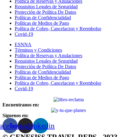
Política de Reservas y Anulaciones
Requisitos Legales de Seguridad
Protección de Política De Datos
Políticas de Confidencialidad
Políticas de Medios de Pago
Política de Cobro, Cancelacion y Reembolso
Covid-19
ESNNA
Términos y Condiciones
Política de Reservas y Anulaciones
Requisitos Legales de Seguridad
Protección de Política De Datos
Políticas de Confidencialidad
Políticas de Medios de Pago
Política de Cobro, Cancelacion y Reembolso
Covid-19
Encuentranos en:
Síguenos en:
acebook
Instagram
Linkedin
© GENESISS TRAVEL REPS - 2023 -