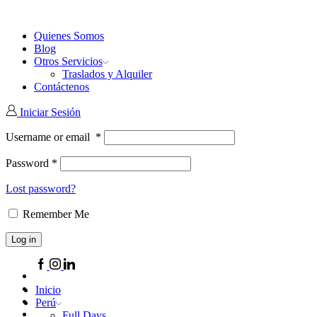
Quienes Somos
Blog
Otros Servicios
Traslados y Alquiler
Contáctenos
Iniciar Sesión
Username or email
*
Password
*
Lost password?
Remember Me
Log in
Facebook
Instagram
Linkedin
Inicio
Perú
Full Days