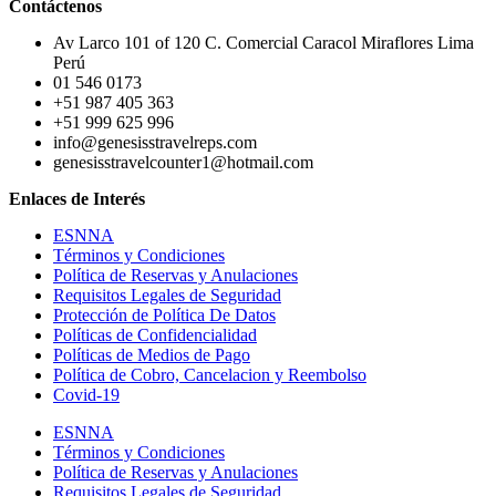
Contáctenos
Av Larco 101 of 120 C. Comercial Caracol Miraflores Lima
Perú
01 546 0173
+51 987 405 363
+51 999 625 996
info@genesisstravelreps.com
genesisstravelcounter1@hotmail.com
Enlaces de Interés
ESNNA
Términos y Condiciones
Política de Reservas y Anulaciones
Requisitos Legales de Seguridad
Protección de Política De Datos
Políticas de Confidencialidad
Políticas de Medios de Pago
Política de Cobro, Cancelacion y Reembolso
Covid-19
ESNNA
Términos y Condiciones
Política de Reservas y Anulaciones
Requisitos Legales de Seguridad