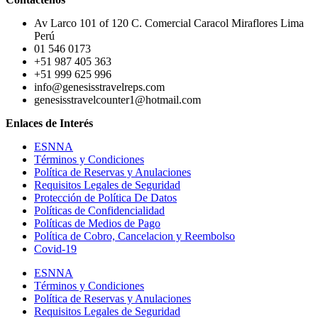
Av Larco 101 of 120 C. Comercial Caracol Miraflores Lima
Perú
01 546 0173
+51 987 405 363
+51 999 625 996
info@genesisstravelreps.com
genesisstravelcounter1@hotmail.com
Enlaces de Interés
ESNNA
Términos y Condiciones
Política de Reservas y Anulaciones
Requisitos Legales de Seguridad
Protección de Política De Datos
Políticas de Confidencialidad
Políticas de Medios de Pago
Política de Cobro, Cancelacion y Reembolso
Covid-19
ESNNA
Términos y Condiciones
Política de Reservas y Anulaciones
Requisitos Legales de Seguridad